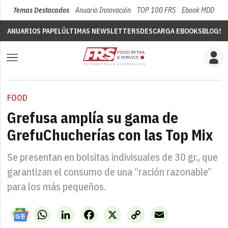
Temas Destacados
Anuario Innovación
TOP 100 FRS
Ebook MDD
Su
ANUARIOS PAPEL
ÚLTIMAS NEWSLETTERS
DESCARGA EBOOKS
BLOGS
V
FOOD
Grefusa amplía su gama de
GrefuChucherías con las Top Mix
Se presentan en bolsitas indivisuales de 30 gr., que
garantizan el consumo de una “ración razonable”
para los más pequeños.
WhatsApp
LinkedIn
Facebook
X
Copy
Email
Link