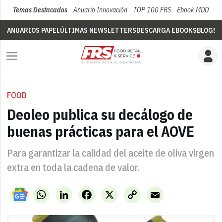
Temas Destacados
Anuario Innovación
TOP 100 FRS
Ebook MDD
Su
ANUARIOS PAPEL
ÚLTIMAS NEWSLETTERS
DESCARGA EBOOKS
BLOGS
V
FOOD
Deoleo publica su decálogo de
buenas prácticas para el AOVE
Para garantizar la calidad del aceite de oliva virgen
extra en toda la cadena de valor.
WhatsApp
LinkedIn
Facebook
X
Copy
Email
Link