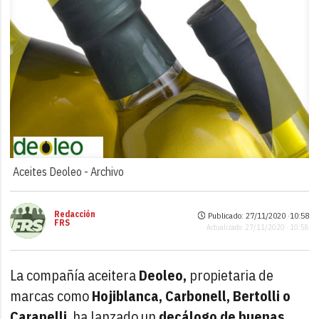
Aceites Deoleo -
Archivo
Redacción
Publicado: 27/11/2020 ·
10:58
FRS
Actualizado: 27/11/2020 · 10:58
La compañía aceitera
Deoleo,
propietaria de
marcas como
Hojiblanca, Carbonell, Bertolli o
Carapelli
, ha lanzado un
decálogo de buenas