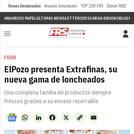
Temas Destacados
Anuario Innovación
TOP 100 FRS
Ebook MDD
Su
ANUARIOS PAPEL
ÚLTIMAS NEWSLETTERS
DESCARGA EBOOKS
BLOGS
V
FOOD
ElPozo presenta Extrafinas, su
nueva gama de loncheados
Una completa familia de productos siempre
frescos gracias a su envase recerrable.
WhatsApp
LinkedIn
Facebook
X
Copy
Email
Link