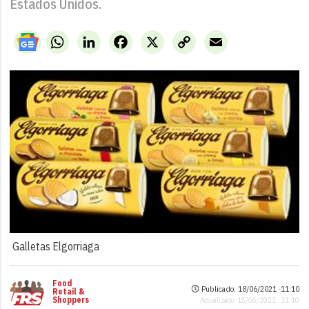
Estados Unidos.
WhatsApp
LinkedIn
Facebook
X
Copy
Email
Link
Galletas Elgorriaga
Food
Publicado: 18/06/2021 ·
11:10
Retail &
Shoppers
Actualizado: 18/06/2021 · 11:10