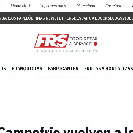
S
Ebook MDD
Supermercados
Mercadona
Carrefour
NUARIOS PAPEL
ÚLTIMAS NEWSLETTERS
DESCARGA EBOOKS
BLOGS
VÍDE
ERS
FRANQUICIAS
FABRICANTES
FRUTAS Y HORTALIZAS
Campofrio vuelven a lo