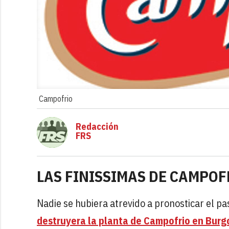
Campofrio
Redacción
FRS
LAS FINISSIMAS DE CAMPOF
Nadie se hubiera atrevido a pronosticar el 
destruyera la planta de Campofrio en Burg