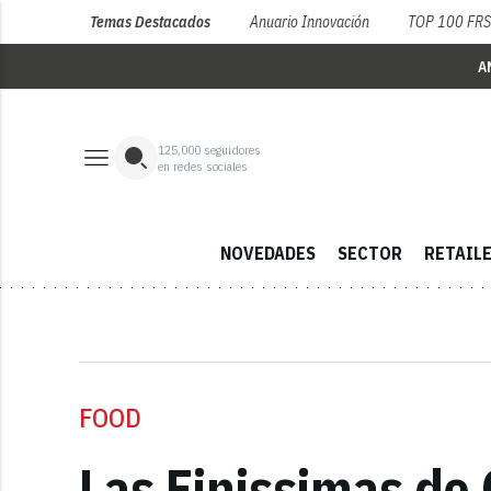
Temas Destacados
Anuario Innovación
TOP 100 FR
A
125,000
seguidores
en redes sociales
NOVEDADES
SECTOR
RETAIL
FOOD
Las Finissimas de 