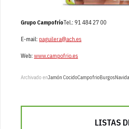
Grupo Campofrío
Tel.: 91 484 27 00
E-mail:
paguilera@ach.es
Web:
www.campofrio.es
Archivado en
Jamón Cocido
Campofrio
Burgos
Navid
LISTAS D