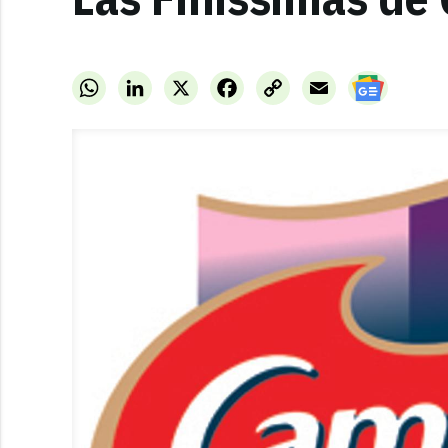
WhatsApp
LinkedIn
X
Facebook
Copy
Email
Link