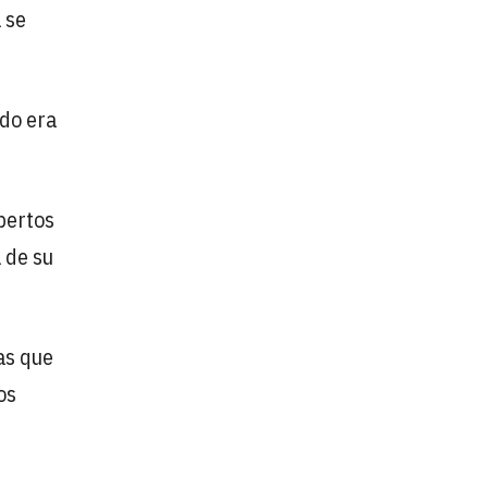
a se
do era
pertos
a de su
as que
os