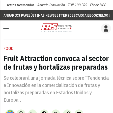
Temas Destacados
Anuario Innovación
TOP 100 FRS
Ebook MDD
Su
ANUARIOS PAPEL
ÚLTIMAS NEWSLETTERS
DESCARGA EBOOKS
BLOGS
V
FOOD
Fruit Attraction convoca al sector
de frutas y hortalizas preparadas
Se celebrará una jornada técnica sobre “Tendencia
e Innovación en la comercialización de frutas y
hortalizas preparadas en Estados Unidos y
Europa”.
WhatsApp
LinkedIn
Facebook
X
Copy
Email