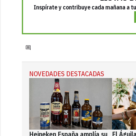
Inspírate y contribuye cada mañana a tu 
NOVEDADES DESTACADAS
Heineken España amplía su
El Águil