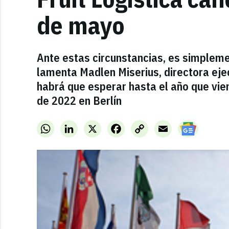
de mayo
Ante estas circunstancias, es simplem
lamenta Madlen Miserius, directora ejec
habrá que esperar hasta el año que viene
de 2022 en Berlín
WhatsApp
LinkedIn
X
Facebook
Copy
Email
Link