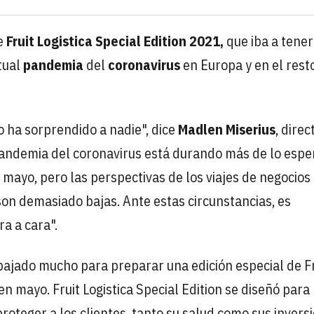
e
Fruit Logistica Special Edition 2021,
que iba a tener
tual
pandemia
del
coronavirus
en Europa y en el rest
 ha sorprendido a nadie", dice
Madlen Miserius
, direc
a pandemia del coronavirus está durando más de lo espe
mayo, pero las perspectivas de los viajes de negocios
son demasiado bajas. Ante estas circunstancias, es
a a cara".
abajado mucho para preparar una edición especial de Fr
en mayo. Fruit Logistica Special Edition se diseñó para
roteger a los clientes, tanto su salud como sus invers