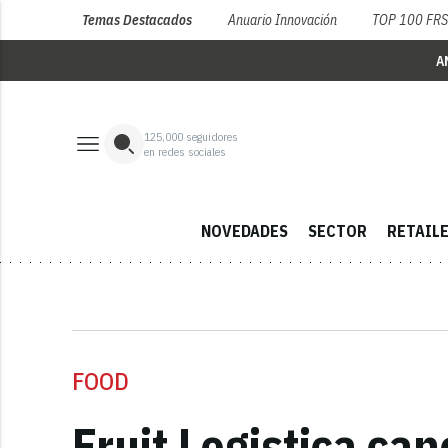
Temas Destacados
Anuario Innovación
TOP 100 FR
A
125,000
seguidores
en redes sociales
NOVEDADES
SECTOR
RETAIL
FOOD
Fruit Logistica ca