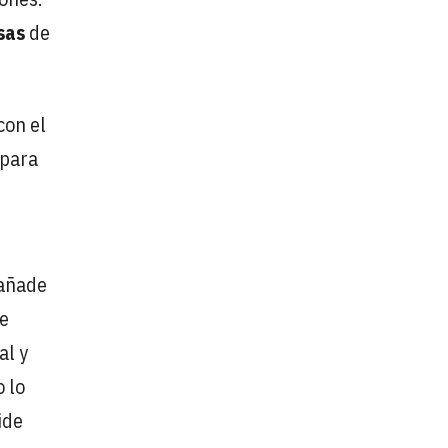
sas
de
con el
 para
 añade
ne
al y
 lo
ide