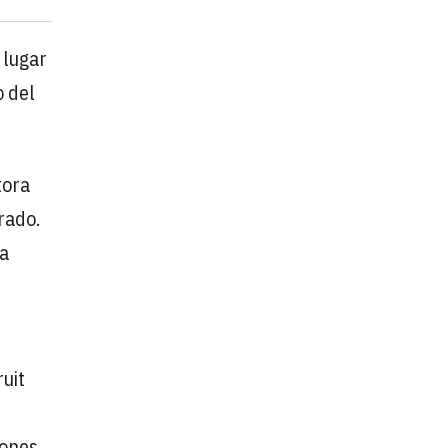
 lugar
o del
tora
rado.
 a
uit
iones.