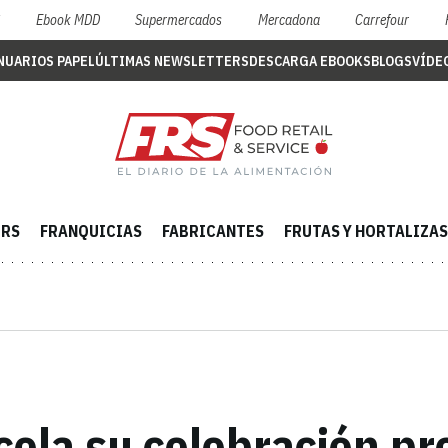
S
Ebook MDD
Supermercados
Mercadona
Carrefour
NUARIOS PAPEL
ÚLTIMAS NEWSLETTERS
DESCARGA EBOOKS
BLOGS
VÍDE
ERS
FRANQUICIAS
FABRICANTES
FRUTAS Y HORTALIZAS
ncela su celebración pr