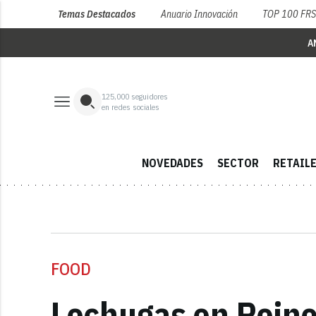
Temas Destacados
Anuario Innovación
TOP 100 FR
A
125,000
seguidores
en redes sociales
NOVEDADES
SECTOR
RETAIL
FOOD
Lechugas en Reino 