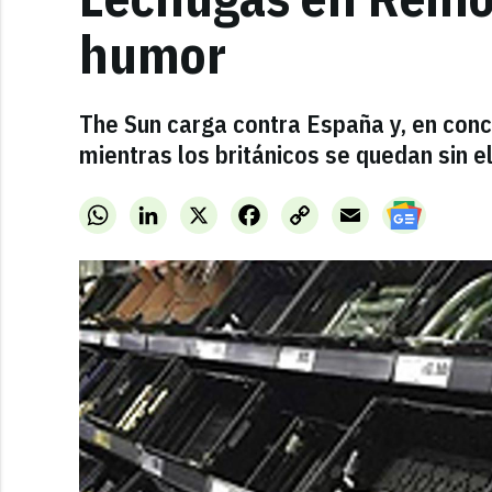
humor
The Sun carga contra España y, en conc
mientras los británicos se quedan sin el
WhatsApp
LinkedIn
X
Facebook
Copy
Email
Link