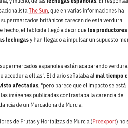
na, y mucho, de las
lechugas españolas
. El responsa
nsacionalista
The Sun
, que en varias informaciones ha
os supermercados británicos carecen de esta verdura
 hecho, el tabloide llegó a decir que
los productores
as lechugas
y han llegado a impulsar un supuesto me
os supermercados españoles están acaparando verdura
 acceder a elllas". El diario señalaba al
mal tiempo 
visto afectadas
, "pero parece que el impacto se está
 las imágenes publicadas contrastaba la carencia de
ndancia de un Mercadona de Murcia.
res de Frutas y Hortalizas de Murcia (
Proexport
) no 