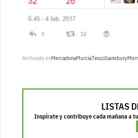
Archivado en
Mercadona
Murcia
Tesco
Sainsbury
Morr
LISTAS D
Inspírate y contribuye cada mañana a tu 