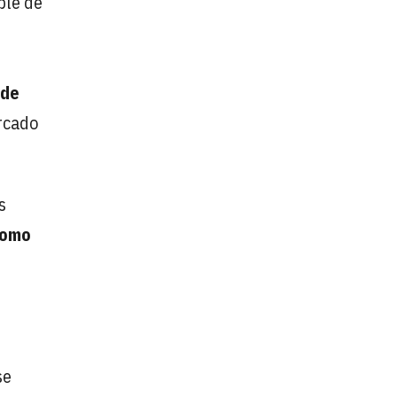
ble de
 de
rcado
s
como
se