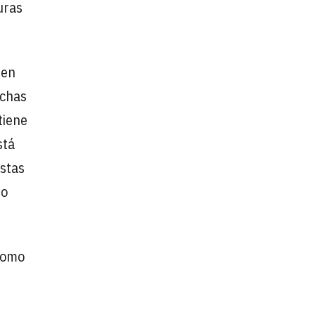
uras
 en
echas
tiene
stá
estas
no
como