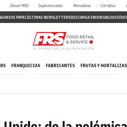
S
Ebook MDD
Supermercados
Mercadona
Carrefour
NUARIOS PAPEL
ÚLTIMAS NEWSLETTERS
DESCARGA EBOOKS
BLOGS
VÍDE
ERS
FRANQUICIAS
FABRICANTES
FRUTAS Y HORTALIZAS
Unido: de la polémica 