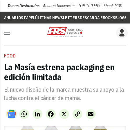
Temas Destacados
Anuario Innovación
TOP 100 FRS
Ebook MDD
Su
ANUARIOS PAPEL
ÚLTIMAS NEWSLETTERS
DESCARGA EBOOKS
BLOGS
V
FOOD
La Masía estrena packaging en
edición limitada
El nuevo diseño de la marca muestra su apoyo a la
lucha contra el cáncer de mama.
WhatsApp
LinkedIn
Facebook
X
Copy
Email
Link