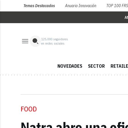
Temas Destacados
Anuario Innovación
TOP 100 FR
A
125,000
seguidores
en redes sociales
NOVEDADES
SECTOR
RETAIL
FOOD
Natra abre una of