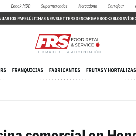
S
Ebook MDD
Supermercados
Mercadona
Carrefour
NUARIOS PAPEL
ÚLTIMAS NEWSLETTERS
DESCARGA EBOOKS
BLOGS
VÍDE
ERS
FRANQUICIAS
FABRICANTES
FRUTAS Y HORTALIZAS
icina comercial en Hon