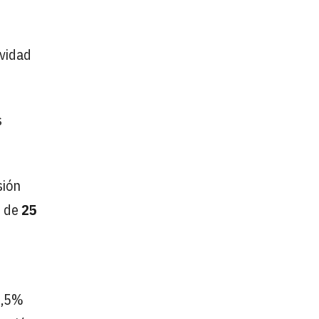
ividad
s
sión
s de
25
7,5%