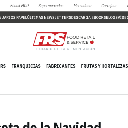
S
Ebook MDD
Supermercados
Mercadona
Carrefour
NUARIOS PAPEL
ÚLTIMAS NEWSLETTERS
DESCARGA EBOOKS
BLOGS
VÍDE
ERS
FRANQUICIAS
FABRICANTES
FRUTAS Y HORTALIZAS
ceta de la Navidad