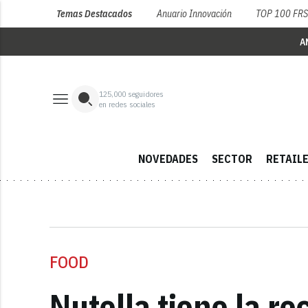
Temas Destacados
Anuario Innovación
TOP 100 FR
A
125,000
seguidores
en redes sociales
NOVEDADES
SECTOR
RETAIL
FOOD
Nutella tiene la re