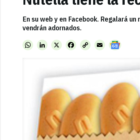
En su web y en Facebook. Regalará un r
vendrán adornados.
WhatsApp
LinkedIn
X
Facebook
Copy
Email
Link