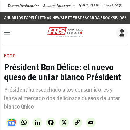
Temas Destacados
Anuario Innovación
TOP 100 FRS
Ebook MDD
Su
ANUARIOS PAPEL
ÚLTIMAS NEWSLETTERS
DESCARGA EBOOKS
BLOGS
V
FOOD
Président Bon Délice: el nuevo
queso de untar blanco Président
Président ha escuchado a los consumidores y
lanza al mercado dos deliciosos quesos de untar
blanco único
WhatsApp
LinkedIn
Facebook
X
Copy
Email
Link