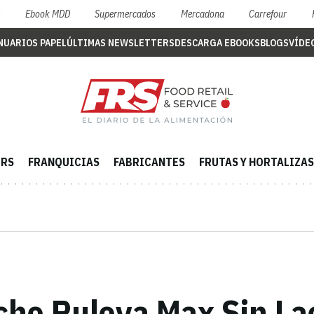
S
Ebook MDD
Supermercados
Mercadona
Carrefour
NUARIOS PAPEL
ÚLTIMAS NEWSLETTERS
DESCARGA EBOOKS
BLOGS
VÍDE
ERS
FRANQUICIAS
FABRICANTES
FRUTAS Y HORTALIZAS
eche Puleva Max Sin La