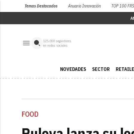
Temas Destacados
Anuario Innovación
TOP 100 FR
A
125,000
seguidores
en redes sociales
NOVEDADES
SECTOR
RETAIL
FOOD
Puleva lanza su l