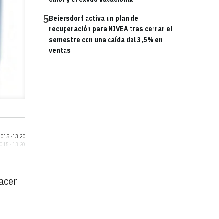
5
Beiersdorf activa un plan de
recuperación para NIVEA tras cerrar el
semestre con una caída del 3,5% en
ventas
015 ·
13:20
2015 · 13:20
facer
l