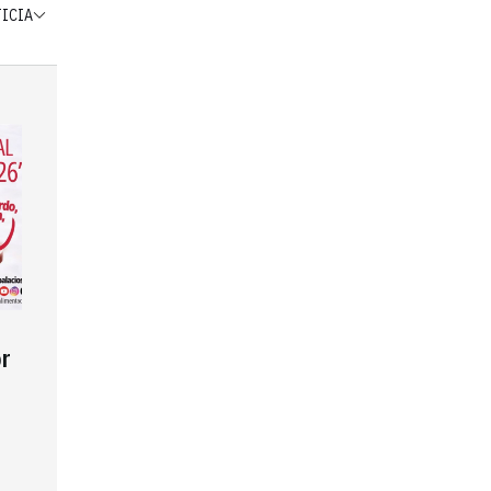
TICIA
r