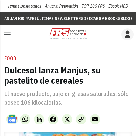
Temas Destacados
Anuario Innovación
TOP 100 FRS
Ebook MDD
Su
ANUARIOS PAPEL
ÚLTIMAS NEWSLETTERS
DESCARGA EBOOKS
BLOGS
V
FOOD
Dulcesol lanza Manjus, su
pastelito de cereales
El nuevo producto, bajo en grasas saturadas, sólo
posee 106 kilocalorías.
WhatsApp
LinkedIn
Facebook
X
Copy
Email
Link