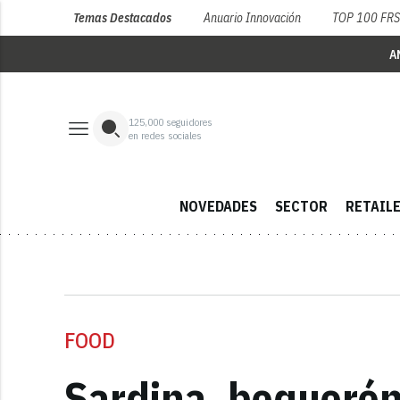
Temas Destacados
Anuario Innovación
TOP 100 FR
A
125,000
seguidores
en redes sociales
NOVEDADES
SECTOR
RETAIL
FOOD
Sardina, boquerón