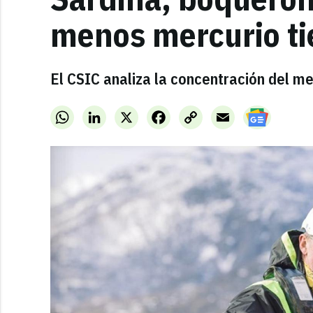
menos mercurio t
El CSIC analiza la concentración del m
WhatsApp
LinkedIn
X
Facebook
Copy
Email
Link