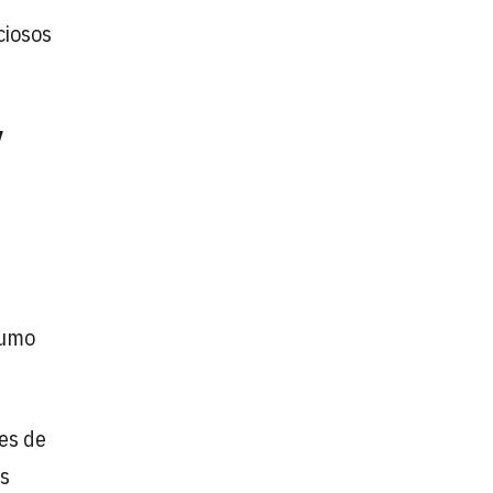
ciosos
y
sumo
ies de
as