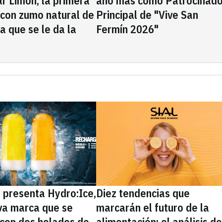
rar Limón, la primera
año más como Patrocinado
 con zumo natural de
Principal de "Vive San
la que se le da la
Fermín 2026"
presenta Hydro:Ice,
Diez tendencias que
va marca que se
marcarán el futuro de la
 con dos helados de
alimentación: el análisis d