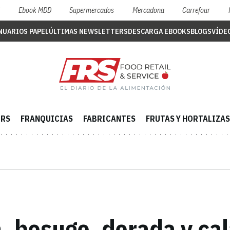
S
Ebook MDD
Supermercados
Mercadona
Carrefour
NUARIOS PAPEL
ÚLTIMAS NEWSLETTERS
DESCARGA EBOOKS
BLOGS
VÍDE
ERS
FRANQUICIAS
FABRICANTES
FRUTAS Y HORTALIZAS
, besugo, dorada y cal