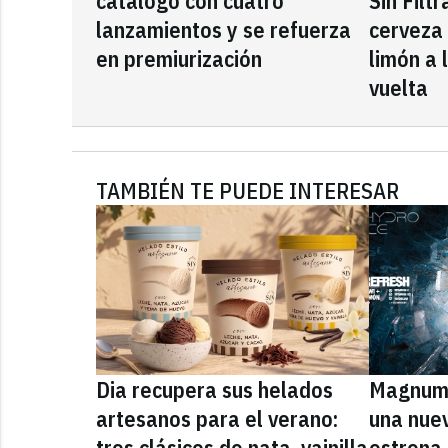
catálogo con cuatro
Sin Filt
lanzamientos y se refuerza
cerveza
en premiurización
limón a 
vuelta
TAMBIÉN TE PUEDE INTERESAR
Dia recupera sus helados
Magnum 
artesanos para el verano:
una nue
tres clásicos de nata, vainilla
estrena