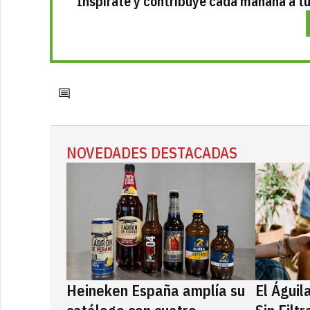
Inspírate y contribuye cada mañana a tu 
NOVEDADES DESTACADAS
Heineken España amplía su
El Águil