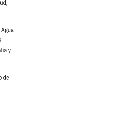
ud,
l Agua
8
lia y
o de