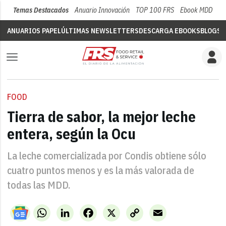
Temas Destacados
Anuario Innovación
TOP 100 FRS
Ebook MDD
Su
ANUARIOS PAPEL
ÚLTIMAS NEWSLETTERS
DESCARGA EBOOKS
BLOGS
V
FOOD
Tierra de sabor, la mejor leche
entera, según la Ocu
La leche comercializada por Condis obtiene sólo
cuatro puntos menos y es la más valorada de
todas las MDD.
WhatsApp
LinkedIn
Facebook
X
Copy
Email
Link