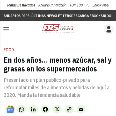
Temas Destacados
Anuario Innovación
TOP 100 FRS
Ebook MDD
Su
ANUARIOS PAPEL
ÚLTIMAS NEWSLETTERS
DESCARGA EBOOKS
BLOGS
V
FOOD
En dos años... menos azúcar, sal y
grasas en los supermercados
Presentado un plan público-privado para
reformular miles de alimentos y bebidas de aquí a
2020. Manda la tendencia saludable.
WhatsApp
LinkedIn
Facebook
X
Copy
Email
Link