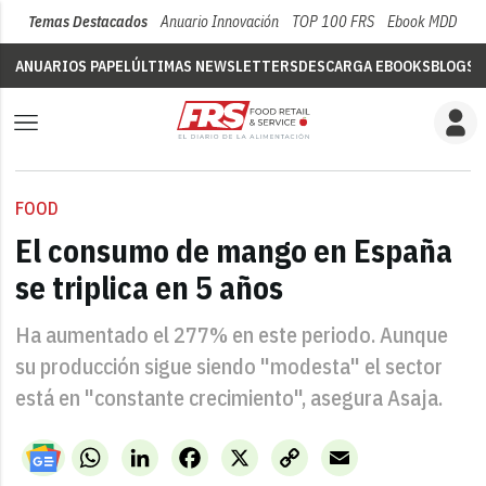
Temas Destacados
Anuario Innovación
TOP 100 FRS
Ebook MDD
Su
ANUARIOS PAPEL
ÚLTIMAS NEWSLETTERS
DESCARGA EBOOKS
BLOGS
V
FOOD
El consumo de mango en España
se triplica en 5 años
Ha aumentado el 277% en este periodo. Aunque
su producción sigue siendo "modesta" el sector
está en "constante crecimiento", asegura Asaja.
WhatsApp
LinkedIn
Facebook
X
Copy
Email
Link