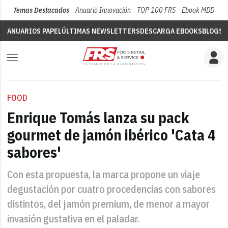
Temas Destacados
Anuario Innovación
TOP 100 FRS
Ebook MDD
Su
ANUARIOS PAPEL
ÚLTIMAS NEWSLETTERS
DESCARGA EBOOKS
BLOGS
V
FOOD
Enrique Tomás lanza su pack
gourmet de jamón ibérico 'Cata 4
sabores'
Con esta propuesta, la marca propone un viaje
degustación por cuatro procedencias con sabores
distintos, del jamón premium, de menor a mayor
invasión gustativa en el paladar.