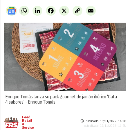
WhatsApp
LinkedIn
Facebook
X
Copy
Email
Link
Enrique Tomás lanza su pack gourmet de jamón ibérico 'Cata
4 sabores' -
Enrique Tomás
Food
Retail
Publicado: 17/11/2022 ·
14:28
&
Actualizado: 17/11/2022 · 14:28
Service