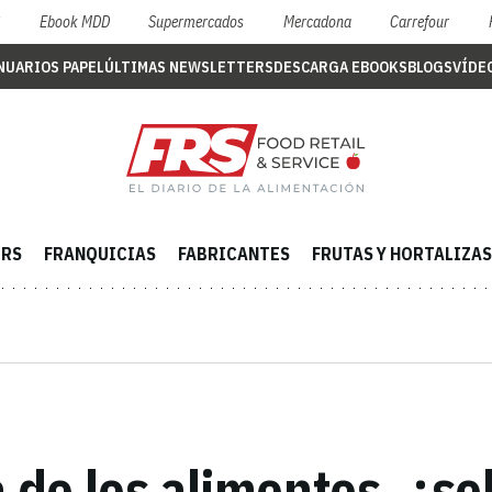
S
Ebook MDD
Supermercados
Mercadona
Carrefour
NUARIOS PAPEL
ÚLTIMAS NEWSLETTERS
DESCARGA EBOOKS
BLOGS
VÍDE
ERS
FRANQUICIAS
FABRICANTES
FRUTAS Y HORTALIZAS
 de los alimentos, ¿so