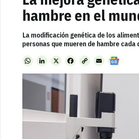
hambre en el mun
La modificación genética de los alimen
personas que mueren de hambre cada d
WhatsApp
LinkedIn
X
Facebook
Copy
Email
Link