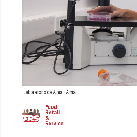
Laboratorio de Ainia -
Ainia
Food
Retail
&
Service