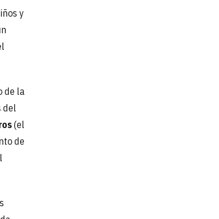
iños y
un
el
 de la
 del
ros
(el
nto de
l
s