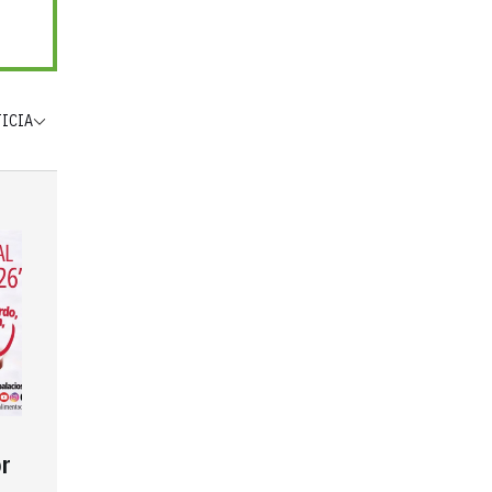
TICIA
r