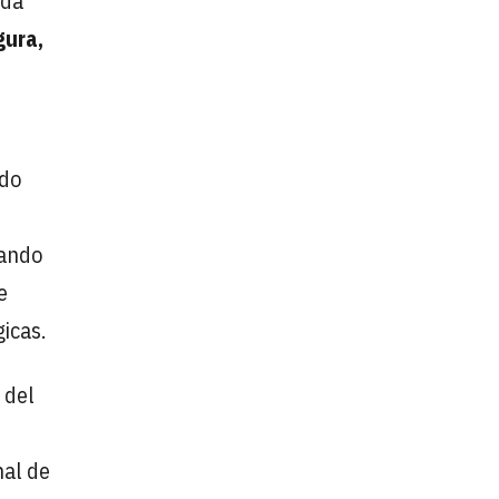
 da
gura,
ndo
rando
e
icas.
 del
nal de