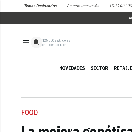
Temas Destacados
Anuario Innovación
TOP 100 FR
A
125,000
seguidores
en redes sociales
NOVEDADES
SECTOR
RETAIL
FOOD
La mejora genética