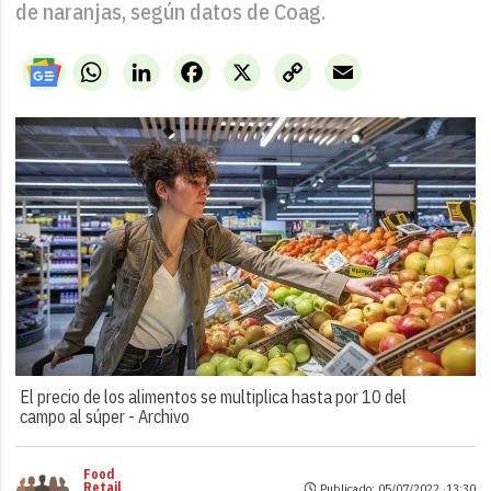
de naranjas, según datos de Coag.
WhatsApp
LinkedIn
Facebook
X
Copy
Email
Link
El precio de los alimentos se multiplica hasta por 10 del
campo al súper -
Archivo
Food
Retail
Publicado: 05/07/2022 ·
13:30