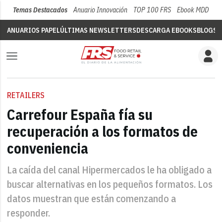
Temas Destacados
Anuario Innovación
TOP 100 FRS
Ebook MDD
Su
ANUARIOS PAPEL
ÚLTIMAS NEWSLETTERS
DESCARGA EBOOKS
BLOGS
V
RETAILERS
Carrefour España fía su
recuperación a los formatos de
conveniencia
La caída del canal Hipermercados le ha obligado a
buscar alternativas en los pequeños formatos. Los
datos muestran que están comenzando a
responder.