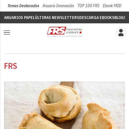
Temas Destacados
Anuario Innovación
TOP 100 FRS
Ebook MDD
Su
ANUARIOS PAPEL
ÚLTIMAS NEWSLETTERS
DESCARGA EBOOKS
BLOGS
V
FRS