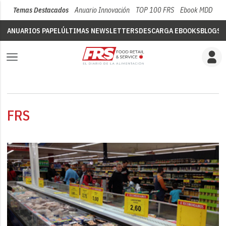
Temas Destacados
Anuario Innovación
TOP 100 FRS
Ebook MDD
Su
ANUARIOS PAPEL
ÚLTIMAS NEWSLETTERS
DESCARGA EBOOKS
BLOGS
V
FRS