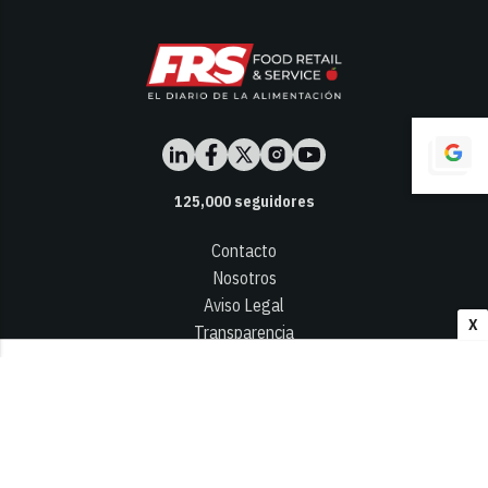
125,000
seguidores
Contacto
Nosotros
Aviso Legal
X
Transparencia
Términos y Condiciones
Privacidad - Cookies
© 2026
Infocap Media Group, S.L.
Desarrollado por OA Cloud