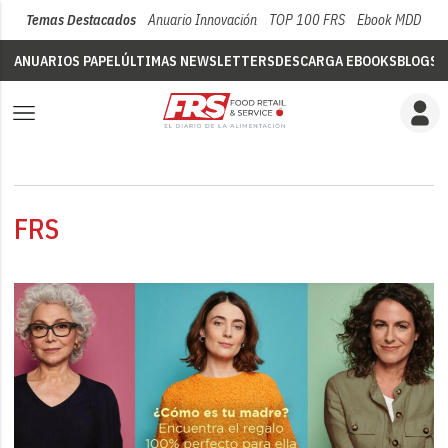
Temas Destacados
Anuario Innovación
TOP 100 FRS
Ebook MDD
Su
ANUARIOS PAPEL
ÚLTIMAS NEWSLETTERS
DESCARGA EBOOKS
BLOGS
V
FRS