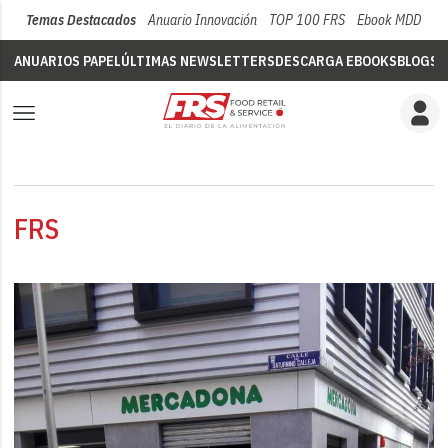
Temas Destacados
Anuario Innovación
TOP 100 FRS
Ebook MDD
Su
ANUARIOS PAPEL
ÚLTIMAS NEWSLETTERS
DESCARGA EBOOKS
BLOGS
V
FRS