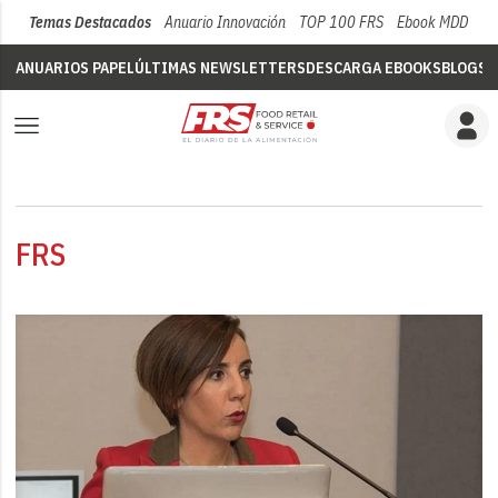
Temas Destacados
Anuario Innovación
TOP 100 FRS
Ebook MDD
Su
ANUARIOS PAPEL
ÚLTIMAS NEWSLETTERS
DESCARGA EBOOKS
BLOGS
V
FRS