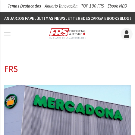
Temas Destacados
Anuario Innovación
TOP 100 FRS
Ebook MDD
Su
ANUARIOS PAPEL
ÚLTIMAS NEWSLETTERS
DESCARGA EBOOKS
BLOGS
V
FRS