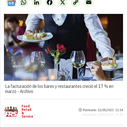
WhatsApp
LinkedIn
Facebook
X
Copy
Email
Link
La facturación de los bares y restaurantes creció el 17 % en
marzo -
Archivo
Food
Retail
Publicado: 22/05/2023 ·
11:54
&
Actualizado: 22/05/2023 · 11:54
Service