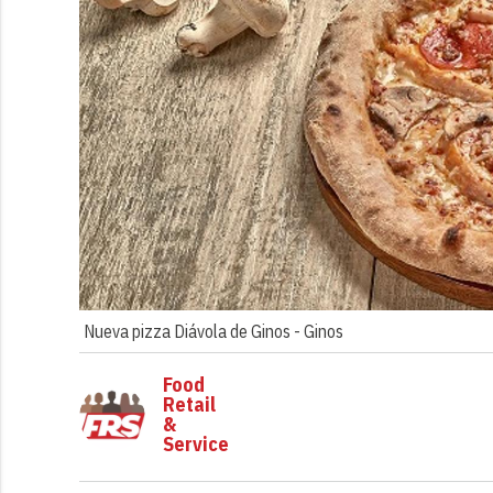
Nueva pizza Diávola de Ginos -
Ginos
Food
Retail
&
Service