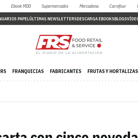
S
Ebook MDD
Supermercados
Mercadona
Carrefour
NUARIOS PAPEL
ÚLTIMAS NEWSLETTERS
DESCARGA EBOOKS
BLOGS
VÍDE
ERS
FRANQUICIAS
FABRICANTES
FRUTAS Y HORTALIZAS
carta con cinco noved