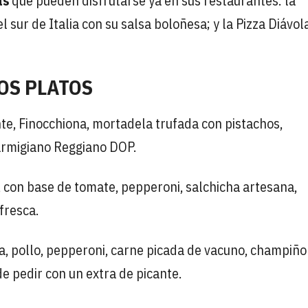
as
que pueden disfrutarse ya en sus restaurantes: la
 sur de Italia con su salsa boloñesa; y la Pizza Diávol
OS PLATOS
nte, Finocchiona, mortadela trufada con pistachos,
Parmigiano Reggiano DOP.
, con base de tomate, pepperoni, salchicha artesana,
fresca.
a, pollo, pepperoni, carne picada de vacuno, champiño
e pedir con un extra de picante.