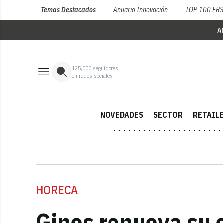
Temas Destacados
Anuario Innovación
TOP 100 FR
A
125,000
seguidores
en redes sociales
NOVEDADES
SECTOR
RETAIL
HORECA
Ginos renueva su 