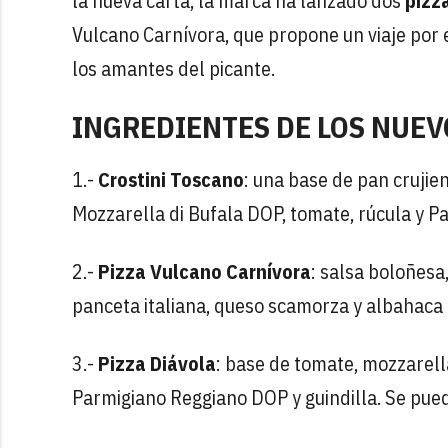
la nueva carta, la marca ha lanzado dos
pizz
Vulcano Carnívora, que propone un viaje por el
los amantes del picante.
INGREDIENTES DE LOS NUEV
1.-
Crostini Toscano
: una base de pan crujie
Mozzarella di Bufala DOP, tomate, rúcula y 
2.-
Pizza Vulcano Carnívora
: salsa boloñesa
panceta italiana, queso scamorza y albahaca 
3.-
Pizza Diávola
: base de tomate, mozzarell
Parmigiano Reggiano DOP y guindilla. Se pued