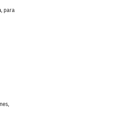
a, para
nes,