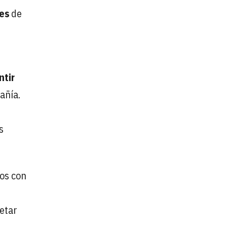
es
de
ntir
añía.
s
os con
etar