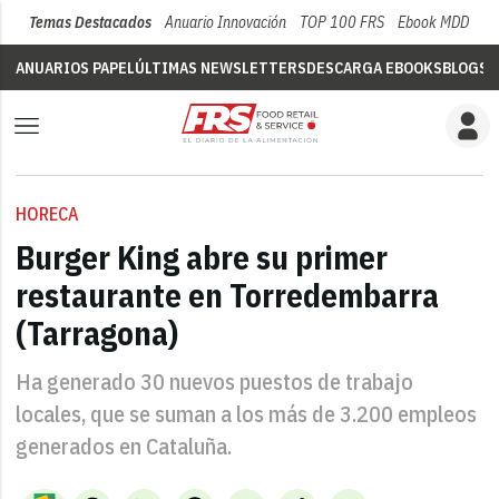
Temas Destacados
Anuario Innovación
TOP 100 FRS
Ebook MDD
Su
ANUARIOS PAPEL
ÚLTIMAS NEWSLETTERS
DESCARGA EBOOKS
BLOGS
V
HORECA
Burger King abre su primer
restaurante en Torredembarra
(Tarragona)
Ha generado 30 nuevos puestos de trabajo
locales, que se suman a los más de 3.200 empleos
generados en Cataluña.