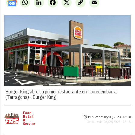
WhatsApp
LinkedIn
Facebook
X
Copy
Email
Link
Burger King abre su primer restaurante en Torredembarra
(Tarragona) -
Burger King
Food
Retail
Publicado: 06/09/2023 ·
13:18
&
Actualizado: 06/09/2023 · 13:18
Service