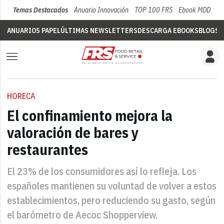
Temas Destacados
Anuario Innovación
TOP 100 FRS
Ebook MDD
Su
ANUARIOS PAPEL
ÚLTIMAS NEWSLETTERS
DESCARGA EBOOKS
BLOGS
V
HORECA
El confinamiento mejora la
valoración de bares y
restaurantes
El 23% de los consumidores así lo refleja. Los
españoles mantienen su voluntad de volver a estos
establecimientos, pero reduciendo su gasto, según
el barómetro de Aecoc Shopperview.