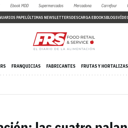
S
Ebook MDD
Supermercados
Mercadona
Carrefour
NUARIOS PAPEL
ÚLTIMAS NEWSLETTERS
DESCARGA EBOOKS
BLOGS
VÍDE
ERS
FRANQUICIAS
FABRICANTES
FRUTAS Y HORTALIZAS
ción: las cuatro palan