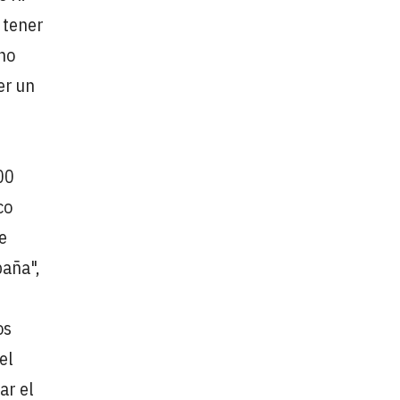
 tener
ho
er un
00
co
e
paña",
os
el
ar el