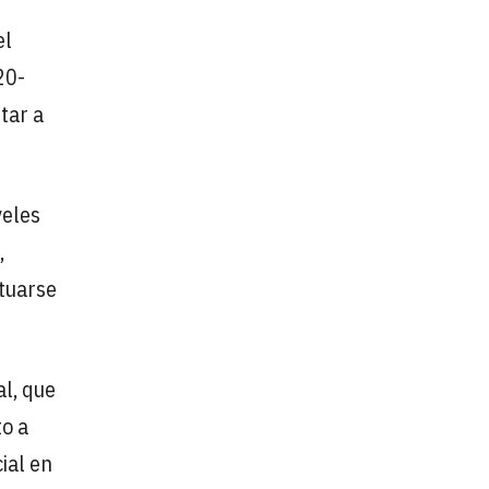
el
20-
tar a
veles
,
tuarse
al, que
to a
ial en