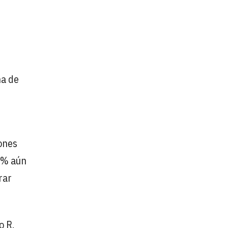
ña de
lones
49% aún
rar
o R.