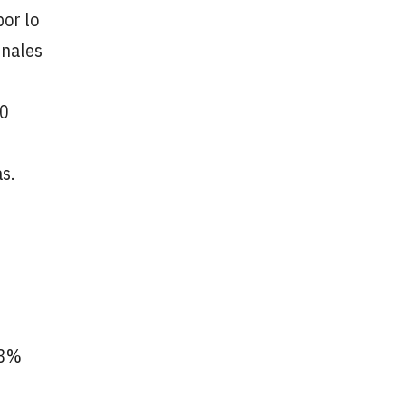
por lo
inales
00
s.
83%