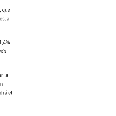
,
que
es, a
 1,4%
uda
r la
an
drá el