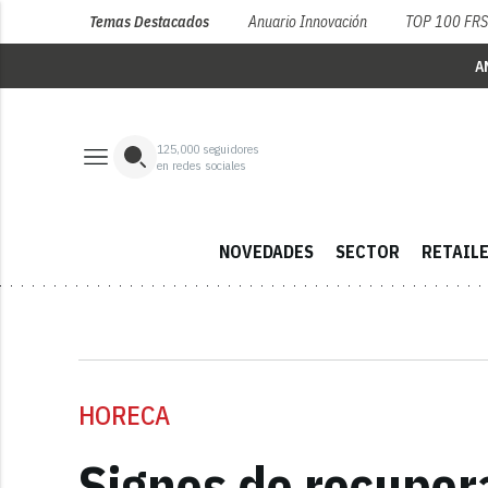
Temas Destacados
Anuario Innovación
TOP 100 FR
A
125,000
seguidores
en redes sociales
NOVEDADES
SECTOR
RETAIL
HORECA
Signos de recupera