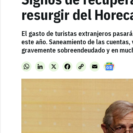
resurgir del Horec
El gasto de turistas extranjeros pasará
este año. Saneamiento de las cuentas, 
gravemente sobreendeudado y en much
WhatsApp
LinkedIn
X
Facebook
Copy
Email
Link