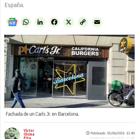
España.
WhatsApp
LinkedIn
Facebook
X
Copy
Email
Link
Fachada de un Carls Jr. en Barcelona.
Víctor
Publicado: 01/06/2026 ·
11:40
Olcina
Pita
Actualizado: 01/06/2026 · 11:40