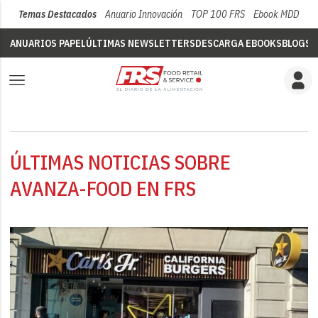
Temas Destacados
Anuario Innovación
TOP 100 FRS
Ebook MDD
Su
ANUARIOS PAPEL
ÚLTIMAS NEWSLETTERS
DESCARGA EBOOKS
BLOGS
V
ÚLTIMAS NOTICIAS SOBRE
AVANZA-FOOD EN FRS