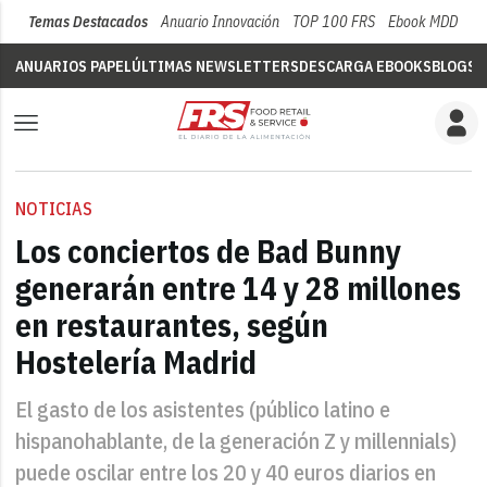
Temas Destacados
Anuario Innovación
TOP 100 FRS
Ebook MDD
Su
ANUARIOS PAPEL
ÚLTIMAS NEWSLETTERS
DESCARGA EBOOKS
BLOGS
V
NOTICIAS
Los conciertos de Bad Bunny
generarán entre 14 y 28 millones
en restaurantes, según
Hostelería Madrid
El gasto de los asistentes (público latino e
hispanohablante, de la generación Z y millennials)
puede oscilar entre los 20 y 40 euros diarios en