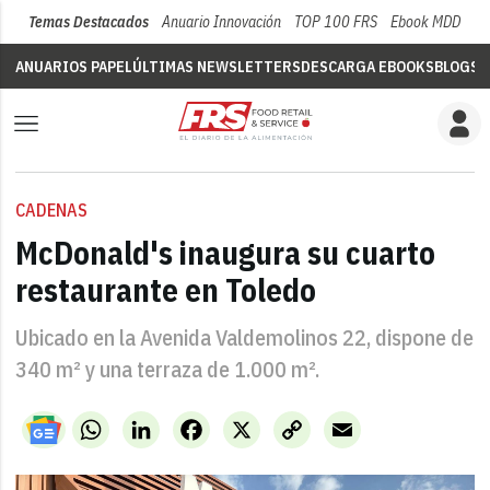
Temas Destacados
Anuario Innovación
TOP 100 FRS
Ebook MDD
Su
ANUARIOS PAPEL
ÚLTIMAS NEWSLETTERS
DESCARGA EBOOKS
BLOGS
V
CADENAS
McDonald's inaugura su cuarto
restaurante en Toledo
Ubicado en la Avenida Valdemolinos 22, dispone de
340 m² y una terraza de 1.000 m².
WhatsApp
LinkedIn
Facebook
X
Copy
Email
Link