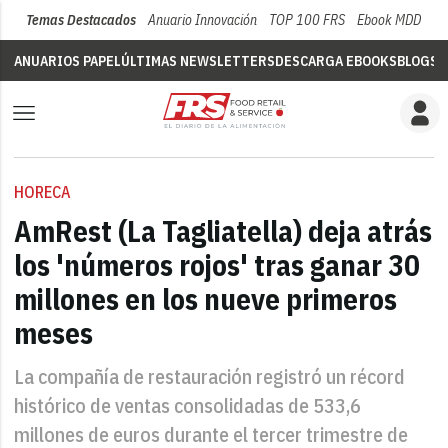
Temas Destacados
Anuario Innovación
TOP 100 FRS
Ebook MDD
Su
ANUARIOS PAPEL
ÚLTIMAS NEWSLETTERS
DESCARGA EBOOKS
BLOGS
V
HORECA
AmRest (La Tagliatella) deja atrás
los 'números rojos' tras ganar 30
millones en los nueve primeros
meses
La compañía de restauración registró un récord
histórico de ventas consolidadas de 533,6
millones de euros durante el tercer trimestre de