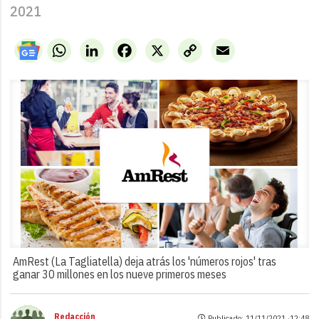
2021
WhatsApp
LinkedIn
Facebook
X
Copy
Email
Link
AmRest (La Tagliatella) deja atrás los 'números rojos' tras
ganar 30 millones en los nueve primeros meses
Redacción
Publicado: 11/11/2021 ·
12:48