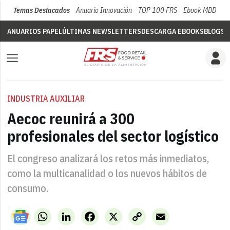
Temas Destacados
Anuario Innovación
TOP 100 FRS
Ebook MDD
Su
ANUARIOS PAPEL
ÚLTIMAS NEWSLETTERS
DESCARGA EBOOKS
BLOGS
V
INDUSTRIA AUXILIAR
Aecoc reunirá a 300
profesionales del sector logístico
El congreso analizará los retos más inmediatos,
como la multicanalidad o los nuevos hábitos de
consumo.
WhatsApp
LinkedIn
Facebook
X
Copy
Email
Link