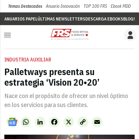
Temas Destacados
Anuario Innovación
TOP 100 FRS
Ebook MDD
Su
ANUARIOS PAPEL
ÚLTIMAS NEWSLETTERS
DESCARGA EBOOKS
BLOGS
V
INDUSTRIA AUXILIAR
Palletways presenta su
estrategia ‘Vision 20•20’
Nace con el propósito de ofrecer un nivel óptimo
en los servicios para sus clientes.
WhatsApp
LinkedIn
Facebook
X
Copy
Email
Link