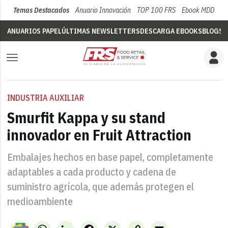
Temas Destacados
Anuario Innovación
TOP 100 FRS
Ebook MDD
Su
ANUARIOS PAPEL
ÚLTIMAS NEWSLETTERS
DESCARGA EBOOKS
BLOGS
V
INDUSTRIA AUXILIAR
Smurfit Kappa y su stand
innovador en Fruit Attraction
Embalajes hechos en base papel, completamente
adaptables a cada producto y cadena de
suministro agrícola, que además protegen el
medioambiente
WhatsApp
LinkedIn
Facebook
X
Copy
Email