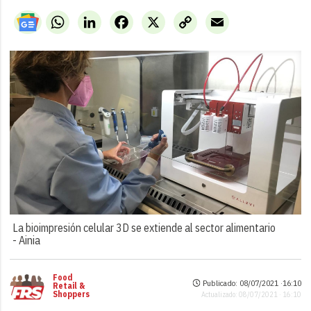
WhatsApp
LinkedIn
Facebook
X
Copy
Email
Link
La bioimpresión celular 3D se extiende al sector alimentario
-
Ainia
Food
Publicado: 08/07/2021 ·
16:10
Retail &
Shoppers
Actualizado: 08/07/2021 · 16:10