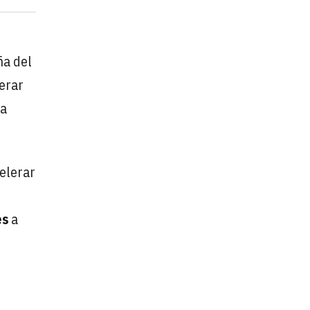
ña del
erar
za
celerar
es
a