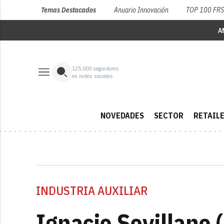
Temas Destacados
Anuario Innovación
TOP 100 FR
A
125,000
seguidores
en redes sociales
NOVEDADES
SECTOR
RETAIL
INDUSTRIA AUXILIAR
Ignacio Sevillano 