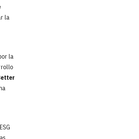
e
r la
por la
rollo
Better
ha
 ESG
nas