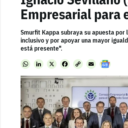
Empresarial para e
Smurfit Kappa subraya su apuesta por l
inclusivo y por apoyar una mayor igual
está presente".
WhatsApp
LinkedIn
X
Facebook
Copy
Email
Link