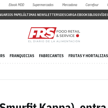
S
Ebook MDD
Supermercados
Mercadona
Carrefour
NUARIOS PAPEL
ÚLTIMAS NEWSLETTERS
DESCARGA EBOOKS
BLOGS
VÍDE
ERS
FRANQUICIAS
FABRICANTES
FRUTAS Y HORTALIZAS
(Smurfit Kappa), entra