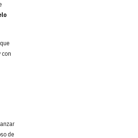
e
elo
 que
y con
canzar
oso de