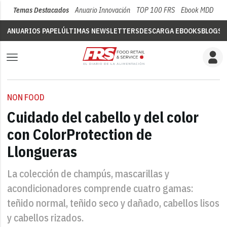
Temas Destacados
Anuario Innovación
TOP 100 FRS
Ebook MDD
Su
ANUARIOS PAPEL
ÚLTIMAS NEWSLETTERS
DESCARGA EBOOKS
BLOGS
V
NON FOOD
Cuidado del cabello y del color
con ColorProtection de
Llongueras
La colección de champús, mascarillas y
acondicionadores comprende cuatro gamas:
teñido normal, teñido seco y dañado, cabellos lisos
y cabellos rizados.