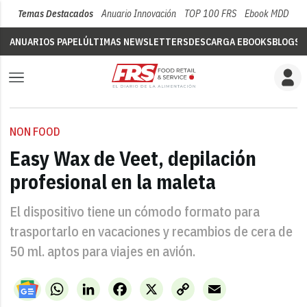
Temas Destacados
Anuario Innovación
TOP 100 FRS
Ebook MDD
Su
ANUARIOS PAPEL
ÚLTIMAS NEWSLETTERS
DESCARGA EBOOKS
BLOGS
V
NON FOOD
Easy Wax de Veet, depilación
profesional en la maleta
El dispositivo tiene un cómodo formato para
trasportarlo en vacaciones y recambios de cera de
50 ml. aptos para viajes en avión.
WhatsApp
LinkedIn
Facebook
X
Copy
Email
Link