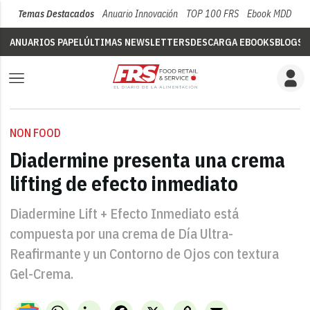
Temas Destacados
Anuario Innovación
TOP 100 FRS
Ebook MDD
Su
ANUARIOS PAPEL
ÚLTIMAS NEWSLETTERS
DESCARGA EBOOKS
BLOGS
V
NON FOOD
Diadermine presenta una crema
lifting de efecto inmediato
Diadermine Lift + Efecto Inmediato está
compuesta por una crema de Día Ultra-
Reafirmante y un Contorno de Ojos con textura
Gel-Crema.
WhatsApp
LinkedIn
Facebook
X
Copy
Email