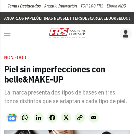
Temas Destacados
Anuario Innovación
TOP 100 FRS
Ebook MDD
Su
ANUARIOS PAPEL
ÚLTIMAS NEWSLETTERS
DESCARGA EBOOKS
BLOGS
V
NON FOOD
Piel sin imperfecciones con
belle&MAKE-UP
La marca presenta dos tipos de bases en tres
tonos distintos que se adaptan a cada tipo de piel.
WhatsApp
LinkedIn
Facebook
X
Copy
Email
Link