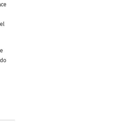
ace
el
le
ido