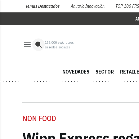
Temas Destacados
Anuario Innovación
TOP 100 FR
A
125,000
seguidores
en redes sociales
NOVEDADES
SECTOR
RETAIL
NON FOOD
Wipp Express rega