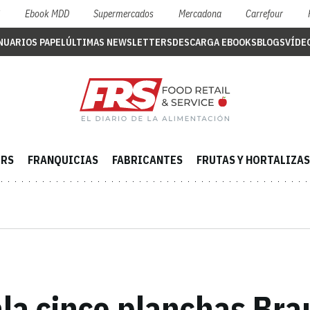
S
Ebook MDD
Supermercados
Mercadona
Carrefour
NUARIOS PAPEL
ÚLTIMAS NEWSLETTERS
DESCARGA EBOOKS
BLOGS
VÍDE
ERS
FRANQUICIAS
FABRICANTES
FRUTAS Y HORTALIZAS
la cinco planchas Bra