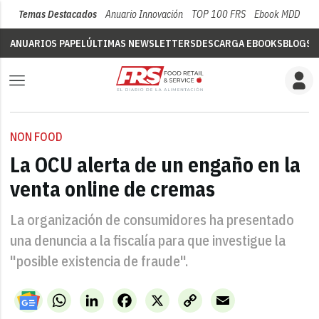
Temas Destacados
Anuario Innovación
TOP 100 FRS
Ebook MDD
Su
ANUARIOS PAPEL
ÚLTIMAS NEWSLETTERS
DESCARGA EBOOKS
BLOGS
V
NON FOOD
La OCU alerta de un engaño en la
venta online de cremas
La organización de consumidores ha presentado
una denuncia a la fiscalía para que investigue la
"posible existencia de fraude".
WhatsApp
LinkedIn
Facebook
X
Copy
Email
Link