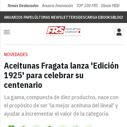
Temas Destacados
Anuario Innovación
TOP 100 FRS
Ebook MDD
Su
ANUARIOS PAPEL
ÚLTIMAS NEWSLETTERS
DESCARGA EBOOKS
BLOGS
V
NOVEDADES
Aceitunas Fragata lanza 'Edición
1925' para celebrar su
centenario
La gama, compuesta de diez productos, nace con
el propósito de ser 'la mejor aceituna del lineal' y
ayudar a incrementar el valor de la categoría.